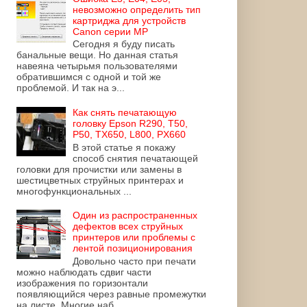
невозможно определить тип
картриджа для устройств
Canon серии MP
Сегодня я буду писать
банальные вещи. Но данная статья
навеяна четырьмя пользователями
обратившимся с одной и той же
проблемой. И так на э...
Как снять печатающую
головку Epson R290, T50,
P50, TX650, L800, PX660
В этой статье я покажу
способ снятия печатающей
головки для прочистки или замены в
шестицветных струйных принтерах и
многофункциональных ...
Один из распространенных
дефектов всех струйных
принтеров или проблемы с
лентой позиционирования
Довольно часто при печати
можно наблюдать сдвиг части
изображения по горизонтали
появляющийся через равные промежутки
на листе. Многие наб...