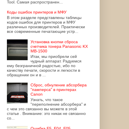
Tool. Самая распространен...
Коды ошибок принтеров и МФУ
В этом разделе представлены таблицы
кодов ошибок для принтеров и МФУ
различных производителей. Практически
все современные печатающие устр...
Установка кнопки сброса
счетчика тонера Panasonic KX
MB-1500
Итак, мы приобрели сей
чудный аппарат. Радуемся
ему безграничной радостью, ибо по
качеству печати, скорости и легкости в
обращении он и в ...
Сброс, обнуление абсорбера
"памперса" в принтерах
Canon
Узнать, что такое
"переполнение абсорбера" и
с чем это связанно вы можете в этой
статье . Внимание: это никак не связанно
со...
Ошибка E5, E04, E05,