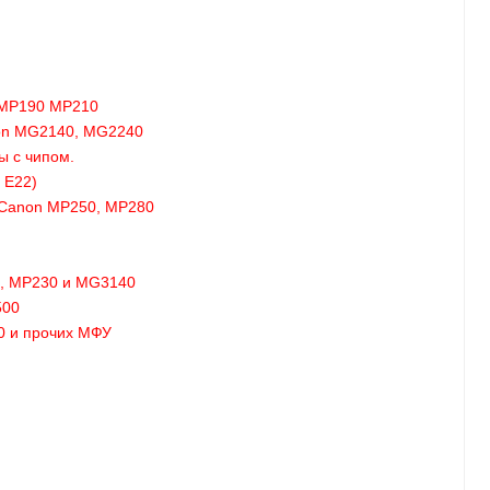
 MP190 MP210
non MG2140, MG2240
ы с чипом.
 E22)
 Canon MP250, MP280
, MP230 и MG3140
500
0 и прочих МФУ