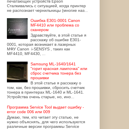
печатающих устройств Epson
Сталкивались с ситуацией, когда принтер
не распознает чернильницы (многие наз...
Ошибка E301-0001 Canon
MF4410 или проблема со
сканером
Здравствуйте, в этой статье я
расскажу об ошибке E301-
0001, которая возникает в лазерных
МФУ Canon i-SENSYS , таких как
MF4410, MF4430, ...
Samsung ML-1640/1641
"горит красная лампочка" или
сброс счетчика тонера без
прошивки
В этой статье я расскажу о
том, как, без прошивки, сбросить счетчик
тонера в принтерах ML-1640 и ML-1641.
Устройства очень старые, но, ино...
Программа Service Tool выдает ошибку -
error code 006 или 009
Думаю, тем, кто читает эту статью, не
нужно объяснять, для чего используются
различные версии программы Service