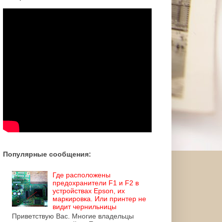
Популярные сообщения:
Где расположены
предохранители F1 и F2 в
устройствах Epson, их
маркировка. Или принтер не
видит чернильницы
Приветствую Вас. Многие владельцы