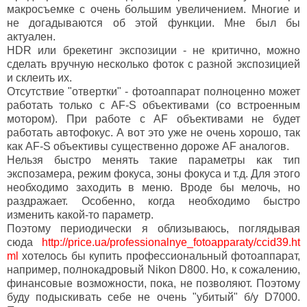
макросъемке с очень большим увеличением. Многие и
не догадываются об этой функции. Мне был бы
актуален.
HDR или брекетинг экспозиции - не критично, можно
сделать вручную несколько фоток с разной экспозицией
и склеить их.
Отсутствие "отвертки" - фотоаппарат полноценно может
работать только с AF-S объективами (со встроенным
мотором). При работе с AF объективами не будет
работать автофокус. А вот это уже не очень хорошо, так
как AF-S объективы существенно дороже AF аналогов.
Нельзя быстро менять такие параметры как тип
экспозамера, режим фокуса, зоны фокуса и т.д. Для этого
необходимо заходить в меню. Вроде бы мелочь, но
раздражает. Особенно, когда необходимо быстро
изменить какой-то параметр.
Поэтому периодически я облизываюсь, поглядывая
сюда
http://price.ua/professionalnye_fotoapparaty/ccid39.ht
ml
хотелось бы купить профессиональный фотоаппарат,
например, полнокадровый Nikon D800. Но, к сожалению,
финансовые возможности, пока, не позволяют. Поэтому
буду подыскивать себе не очень "убитый" б/у D7000.