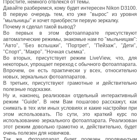
Простите, немного отвлекся от темы.
Давайте разберемся, кому будет интересен Nikon D3100.
В первую очередь тем, кто уже "вырос" из уровня
"мыльницы" и хочет приобрести первую зеркалку.
Почему я сделал такой вывод?
Во первых в этом фотоаппарате присутствуют
автоматические режимы, знакомые нам по "мыльницам":
"Авто", "Без вспышки", "Портрет", "Пейзаж", "Дети",
"Спорт", "Макро". "Ночная съемка".
Во вторых, присутствует режим LiveView, что, для
некоторых, упрощает переход с обычного фотоаппарата.
Впрочем, он есть практически у всех, относительно
новых, зеркальных фотоаппаратов.
В третьих, присутствуют грамотные и действительно
полезные подсказки.
Ну и, наконец, реализован отдельный интерактивный
режим "Guide". В нем Вам пошагово расскажут, как
снимать в тех или иных условиях и какие настройки при
этом использовать. По сути, это краткий курс по
использованию зеркального фотоаппарата. Реализован
этот режим довольно грамотно и, действительно, будет
очень полезен для новичков.
Так же, фотоаппарат будет полезен продвинутым