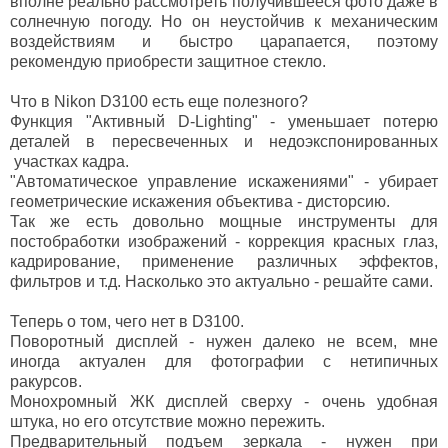
вполне реально рассмотреть получившееся фото даже в
солнечную погоду. Но он неустойчив к механическим
воздействиям и быстро царапается, поэтому
рекомендую приобрести защитное стекло.
Что в Nikon D3100 есть еще полезного?
Функция "Активный D-Lighting" - уменьшает потерю
деталей в пересвеченных и недоэкспонированных
участках кадра.
"Автоматическое управление искажениями" - убирает
геометрические искажения объектива - дисторсию.
Так же есть довольно мощные инструменты для
постобработки изображений - коррекция красных глаз,
кадрирование, применение различных эффектов,
фильтров и т.д. Насколько это актуально - решайте сами.
Теперь о том, чего нет в D3100.
Поворотный дисплей - нужен далеко не всем, мне
иногда актуален для фотографии с нетипичных
ракурсов.
Монохромный ЖК дисплей сверху - очень удобная
штука, но его отсутствие можно пережить.
Предварительный подъем зеркала - нужен при