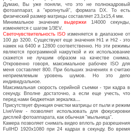
Думаю, Вы уже поняли, что это не полнокадровый
фотоаппарат, а "кропнутый", формата DX. То есть
физический размер матрицы составляет 23,1х15,4 мм.
Минимальное значение
выдержки
1/4000 секунды,
изменяется с шагом 1/3EV.
Светочувствительность ISO
изменяется в диапазоне от
100 до 3200. Существуют еще значения Hi1 и Hi2 - это
намек на 6400 и 12800 соответственно. Но эти режимы
являются программной накруткой и их использование
скажется не лучшим образом на качестве снимка.
Откровенно говоря, максимальное рабочее ISO для
меня составляет 800. При больших значениях я считаю
неприемлемым уровень шумов. Но это дело
индивидуальное.
Максимальная скорость серийной съемки - три кадра в
секунду. Вполне достаточно, а если еще учесть, что
перед нами бюджетная зеркалка....
Присутствует функция очистки матрицы от пыли и режим
LiveView - позволяет использовать для фокусировки
дисплей фотоаппарата, как обычная "мыльница".
Камера позволяет снимать видео вплоть до разрешения
FullHD 1920х1080 при 24 кадрах в секунду. Во время