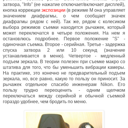
затвора, "Info" (ее нажатие отключает/включает дисплей),
кнопка коррекции
экспозиции
(в режиме M она управляет
значением диафрагмы, о чем сообщает значек
диафрагмы рядом с ней). Так же, рядом с колесиком
выбора режимов съемки находится рычажек, который
может переключатся в четыре положения. На нем я
остановлюсь подробнее. Первое положение "S" -
одиночная съемка. Второе - серийная. Третье - задержка
спуска затвора 2 или 10 секунд (значение
устанавливается в меню). Четвертое - медленный
подъем зеркала. В теории полезен при съемке макро со
штатива для того, что бы уменьшить вибрации камеры.
На практике, это конечно не предварительный подъем
зеркала, но, все равно, какую то пользу он приносит. За
рычажек отдельное спасибо инженерам Nikon. Его
пользу трудно переоценить - одним щелчком
переключаться между серийной и обычной съемкой
гораздо удобнее, чем бродить по меню.