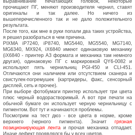
выравнивание печатающих головок, некоторые
прочищают ПГ, меняют производителя чернил, ставят
оригиналы и так далее. Но ничего из
вышеперечисленного так и не дало положительного
результата.
После того, как мне в руки попали два таких устройства,
я решил разобраться в чем причина.
PIXMA iP7240, iP8740, MG5440, MG5540, MG7140,
MG6340, MX924, iX6840 имеют одинаковую механику
(iX6840 - принтер А3 формата и механика там немного
другая), одинаковую ПГ с маркировкой QY6-0082 и
используют пять чернильниц PGI-450 и CLI-451.
Отличаются они наличием или отсутствием сканера и
свистулек-погремушек (картридеры, факс, сенсорный
дисплей, сеть и прочее).
При выборе фотобумаги принтер использует три цвета
плюс черный водорастворимый. А вот при печати на
обычной бумаге он использует черную чернильницу с
пигментом. Вот тут и начинаются проблемы.
Посмотрим на тест дюз - все цвета в норме, кроме
верхнего (черного пигмента). Значит
грязная
позиционирующая лента
и прочая механика отпадает.
Иначе дефект проявлялся бы у всех цветов.